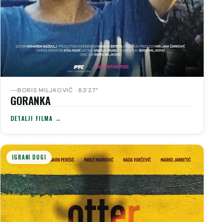
BORIS MILJKOVIĆ · 83’27”
GORANKA
DETALJI FILMA →
IGRANI DUGI