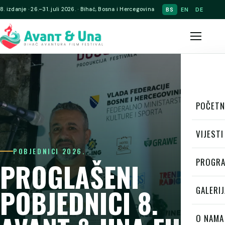
8. izdanje · 26.–31. juli 2026. · Bihać, Bosna i Hercegovina
BS
EN
DE
POČETN
VIJESTI
POBJEDNICI 2026.
PROGR
PROGLAŠENI
POBJEDNICI 8.
GALERIJ
O NAMA