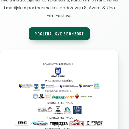
Žiri za 
i medijskim partnerima koji podržavaju 8. Avant & Una
Film Festival.
Akredita
Prijave 
POGLEDAJ SVE SPONZORE